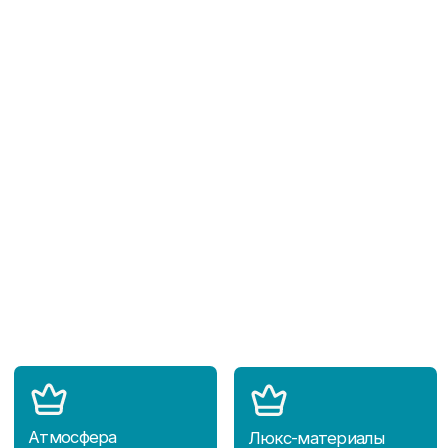
Наш офис находится по адресу:
г. Воронеж, ул. Ворошилова,
1/6
На связи сейчас:
+7 (910) 242 6000
+7 (473) 2000 456
Или напишите нам: