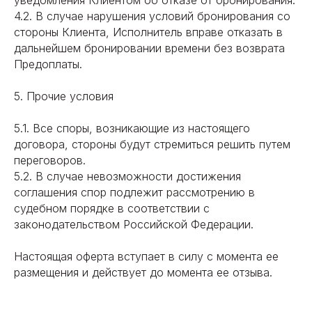
уведомления Клиентом об отказе от бронирования.
4.2. В случае нарушения условий бронирования со
Купить подарочный
стороны Клиента, Исполнитель вправе отказать в
сертификат
дальнейшем бронировании времени без возврата
Предоплаты.
Вы сможете применить сертификат
позже, либо подарить посещение
услуг на указанную сумму
5. Прочие условия
5.1. Все споры, возникающие из настоящего
Перейти на страницу
договора, стороны будут стремиться решить путем
переговоров.
5.2. В случае невозможности достижения
соглашения спор подлежит рассмотрению в
судебном порядке в соответствии с
законодательством Российской Федерации.
Настоящая оферта вступает в силу с момента ее
размещения и действует до момента ее отзыва.