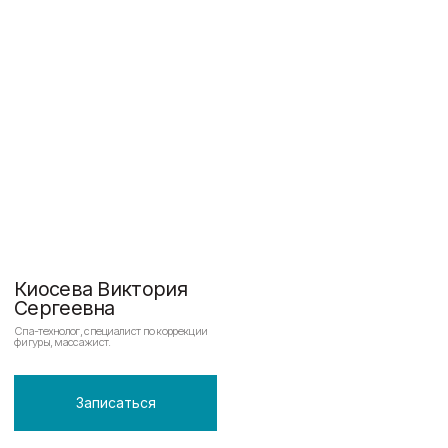
на консультацию
Оставьте заявку и получите консультацию от
личших специалистов академии красоты
омоложения
+7
Даю согласие на
обработку своих персональных данных
Даю согласие на получение рекламных материалов,
информации
Записаться на консультацию
Более 200 отзывов,
средняя оценка 5.0
(Яндекс. Карты)