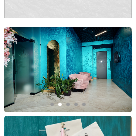
искусство и индивидуальный подход. Мы создаем результаты,
которые говорят сами за себя, для нашей требовательной
аудитории.
Наша миссия
Раскрывать уникальную красоту и потенциал каждого гостя,
обеспечивая безупречный сервис, основанный на экспертных
знаниях и внимании к деталям. Мы создаем пространство, где
рождается ваша уверенность в себе.
Забронировать персональную консультацию
Наши
профессионалы