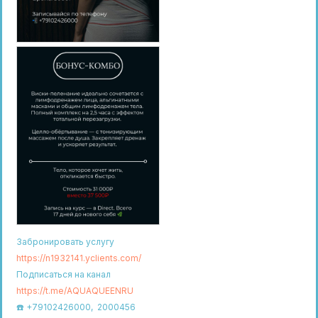
Забронировать услугу
https://n1932141.yclients.com/
Подписаться на канал
https://t.me/AQUAQUEENRU
☎️ +79102426000, 2000456