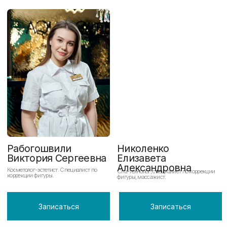
Атмосфера
Люкс-материалы
премиум-ретрита
и технологии
Оазис тишины и комфорта в центре
Мы инвестируем в лучшее мировое
Воронежа. Погрузитесь в мир, где
оборудование и косметику, чтобы
каждая деталь нацелена на ваше
вы получали гарантированный,
глубокое расслабление и
безопасный и превосходный
восстановление.
результат.
Запишитесь