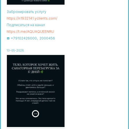
Забронировать услугу
https://n1932141.yclients.com/
Подписаться на канал
https://t.me/AQUAQUEENRU
☎️ +79102426000, 2000456
10-05-2026