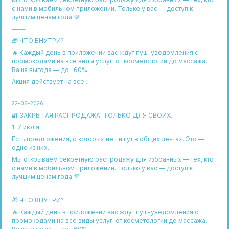
с нами в мобильном приложении. Только у вас — доступ к
лучшим ценам года 💜
Юр. информация
───
ООО Аква Квин
Юридический адрес:
394088, г. Воронеж, бульвар
🎁 ЧТО ВНУТРИ?
Победы, д.50. помещ. 1.
🔥 Каждый день в приложении вас ждут пуш-уведомления с
Фактический адрес:
394088, г. Воронеж, бульвар
промокодами на все виды услуг: от косметологии до массажа.
Победы, д.50. помещ.1
Ваша выгода — до -60%.
Телефон:
+7(952) 955-42-40
Акция действует на все...
ИНН
3664124947
КПП
366401001
22-06-2026
ОГРН
1133668012191
🔐 ЗАКРЫТАЯ РАСПРОДАЖА. ТОЛЬКО ДЛЯ СВОИХ.
Код ОКВЭД
96.02.2
1-7 июля
Есть предложения, о которых не пишут в общих лентах. Это —
Оферта на бронирование времени
одно из них.
Политика защиты и обработки
персональных данных
Мы открываем секретную распродажу для избранных — тех, кто
Договор оферта на приобретение
и использование подарочного сертификата
с нами в мобильном приложении. Только у вас — доступ к
Политика обработки персональных
лучшим ценам года 💜
данных Яндекс Метрикой
Договор публичной оферты о
───
приобретении абонемента на услуги
Соглашение о предоставлении
🎁 ЧТО ВНУТРИ?
опциона на заключение договора
Положение о скидочных абонементах
🔥 Каждый день в приложении вас ждут пуш-уведомления с
(система лояльности)
промокодами на все виды услуг: от косметологии до массажа.