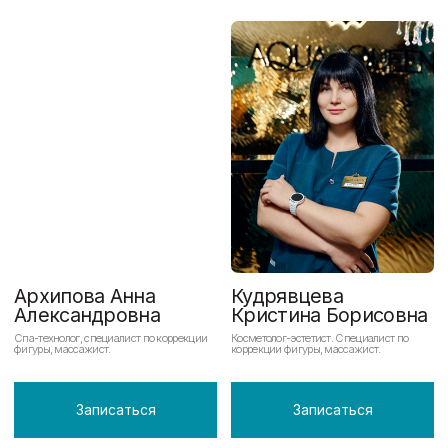
именно нас?
Измеримый
Экспертный
результат
индивидуальный
и долгосрочный
подход
эффект
Мы не просто оказываем услуги,
мы разрабатываем
Превращаем заботу о себе в
персональные программы для
искусство. Процедуры + знания для
решения ваших задач под
долгосрочного эффекта."
контролем экспертов..