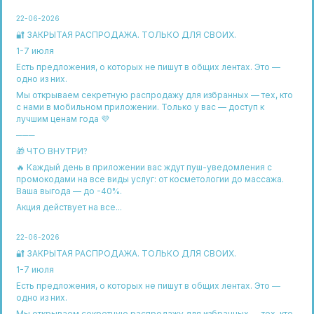
22-06-2026
🔐 ЗАКРЫТАЯ РАСПРОДАЖА. ТОЛЬКО ДЛЯ СВОИХ.
1-7 июля
Есть предложения, о которых не пишут в общих лентах. Это —
одно из них.
Мы открываем секретную распродажу для избранных — тех, кто
с нами в мобильном приложении. Только у вас — доступ к
лучшим ценам года 💜
───
🎁 ЧТО ВНУТРИ?
🔥 Каждый день в приложении вас ждут пуш-уведомления с
промокодами на все виды услуг: от косметологии до массажа.
Ваша выгода — до -40%.
Навигация
Контакты
Акция действует на все...
Аппаратный массаж
звонок с 9:00 до 21:00 по МСК
+7 (910) 242 6000
Ручной массаж
22-06-2026
+7 (473) 2000 456
Обертывание
🔐 ЗАКРЫТАЯ РАСПРОДАЖА. ТОЛЬКО ДЛЯ СВОИХ.
для обращений
SPA - программы
1-7 июля
aquaqueen@mail.ru
Водные процедуры
Есть предложения, о которых не пишут в общих лентах. Это —
Коррекция фигуры
одно из них.
Мы открываем секретную распродажу для избранных — тех, кто