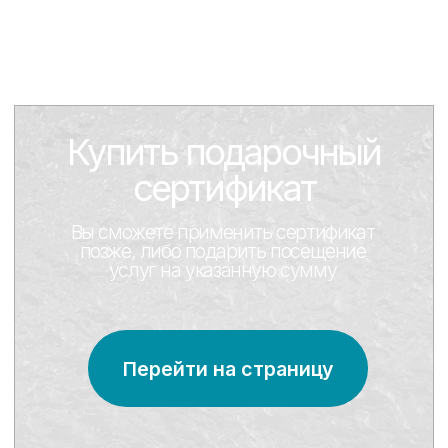
Aqua Queen - академия
здоровья и красоты
это премиум-пространство, где переплетаются экспертиза,