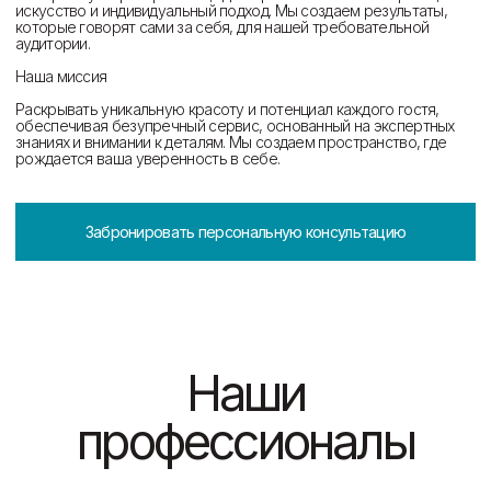
Записаться
Записаться
Киосева Виктория
Сергеевна
Спа-технолог, специалист по коррекции
фигуры, массажист.
Записаться
Почему выбирают