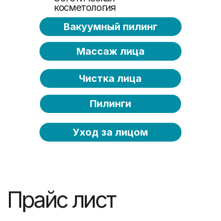
Profacial Регенерация
(лицо + шея + декольте)
100мин. 4500 ₽
Profacial Регенерация
(лицо)
40мин. 3500 ₽
Записаться на услугу
Прайс лист
Ультразвуковая
чистка лица
30мин. 3000 ₽
Комбинированная чистка
лица (уз + механическая)
90мин. 4500 ₽