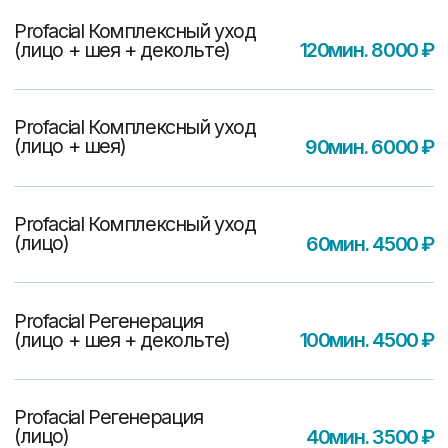
Чистка спины
5000 ₽
Удаление милиумов
(механически)
300 ₽/шт
Альгинатная маска
1600 ₽
Записаться на услугу
Прайс лист
Комплекс бьюти
очищение и осветление /
80мин. 3000 ₽
Beauty Alex
Комплекс бьюти пил Алекс