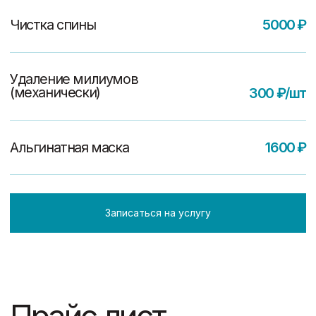
массаж лица
40мин. 2500 ₽
Лифтинг
массажа лица
40мин. 2500 ₽
Массаж лица +
Альгинатная маска
60мин. 2700 ₽
Миофасциальный
массаж лица
80мин. 3100 ₽
Записаться на услугу
Прайс лист
Profacial Комплексный уход
(лицо + шея + декольте)
120мин. 9200 ₽