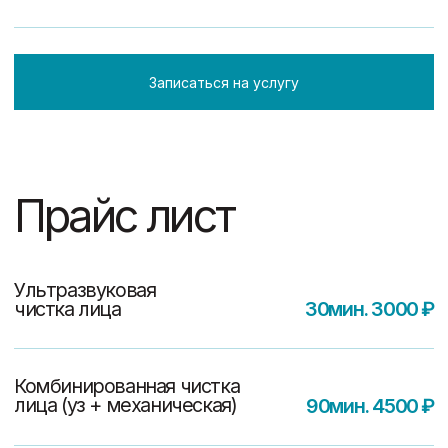
/ Beauty Peel Alex
60мин. 3000 ₽
Травяной пилинг бьюти
пил Алекс / Beauty Peel Alex
60мин. 5000 ₽
Записаться на услугу
Прайс лист
Косметический
массаж лица
40мин. 2500 ₽
Буккальный
массаж лица
40мин. 2500 ₽
Скульптурный